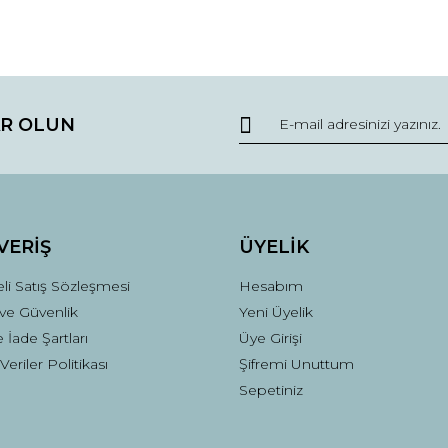
R OLUN
VERİŞ
ÜYELİK
li Satış Sözleşmesi
Hesabım
k ve Güvenlik
Yeni Üyelik
e İade Şartları
Üye Girişi
 Veriler Politikası
Şifremi Unuttum
Sepetiniz