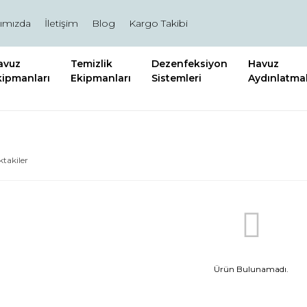
ımızda
İletişim
Blog
Kargo Takibi
avuz
Temizlik
Dezenfeksiyon
Havuz
kipmanları
Ekipmanları
Sistemleri
Aydınlatmal
ktakiler
Ürün Bulunamadı.