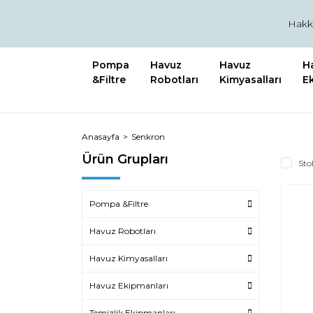
Hakk
Pompa
Havuz
Havuz
H
&Filtre
Robotları
Kimyasalları
E
Anasayfa
Senkron
Ürün Grupları
Sto
Pompa &Filtre
Havuz Robotları
Havuz Kimyasalları
Havuz Ekipmanları
Temizlik Ekipmanları