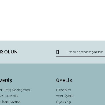
R OLUN
VERİŞ
ÜYELİK
li Satış Sözleşmesi
Hesabım
k ve Güvenlik
Yeni Üyelik
e İade Şartları
Üye Girişi