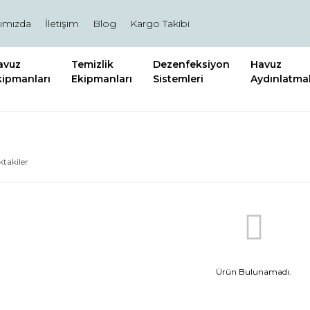
ımızda
İletişim
Blog
Kargo Takibi
avuz
Temizlik
Dezenfeksiyon
Havuz
kipmanları
Ekipmanları
Sistemleri
Aydınlatmal
ktakiler
Ürün Bulunamadı.