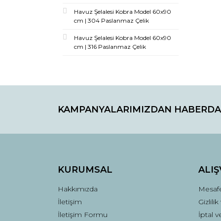
Havuz Şelalesi Kobra Model 60x90
cm | 304 Paslanmaz Çelik
Havuz Şelalesi Kobra Model 60x90
cm | 316 Paslanmaz Çelik
KAMPANYALARIMIZDAN HABERDA
KURUMSAL
ALIŞ
Hakkımızda
Mesafe
İletişim
Gizlili
İletişim Formu
İptal v