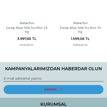
Waterfun
Waterfun
Deep Blue %56 Toz Klor-25
Deep Blue %56 Toz Klor-10
kg
kg
3.997,65 TL
1.599,06 TL
5.710,93 TL
2.284,37 TL
KAMPANYALARIMIZDAN HABERDAR OLUN
KAYDOL
KURUMSAL