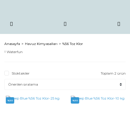
Anasayfa
Havuz Kimyasalları
%56 Toz Klor
Waterfun
Stoktakiler
Toplam 2 ürün
%30
%30