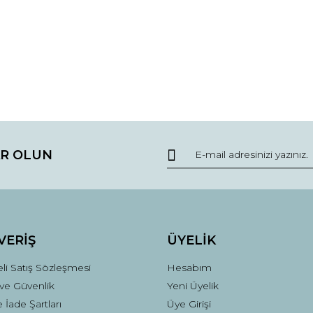
R OLUN
VERİŞ
ÜYELİK
li Satış Sözleşmesi
Hesabım
k ve Güvenlik
Yeni Üyelik
e İade Şartları
Üye Girişi