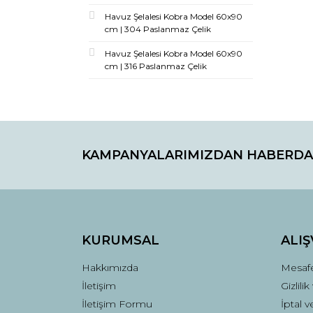
Havuz Şelalesi Kobra Model 60x90
cm | 304 Paslanmaz Çelik
Havuz Şelalesi Kobra Model 60x90
cm | 316 Paslanmaz Çelik
KAMPANYALARIMIZDAN HABERDA
KURUMSAL
ALIŞ
Hakkımızda
Mesafe
İletişim
Gizlili
İletişim Formu
İptal v