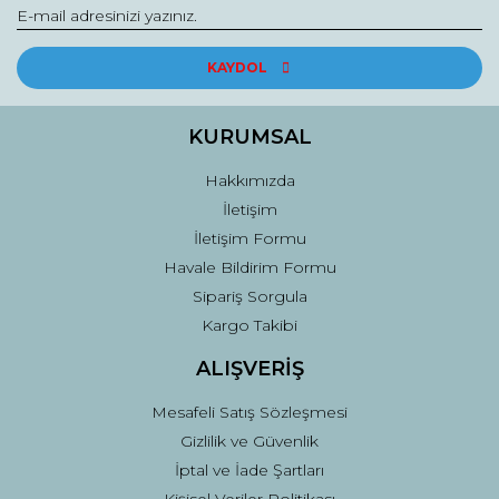
Yorum Yaz
Soru Sor
Ürün resmi kalitesiz, bozuk veya görüntülenemiyor.
Ürün açıklamasında eksik bilgiler bulunuyor.
KAYDOL
Ürün bilgilerinde hatalar bulunuyor.
Ürün fiyatı diğer sitelerden daha pahalı.
KURUMSAL
Bu ürüne benzer farklı alternatifler olmalı.
Hakkımızda
İletişim
İletişim Formu
Havale Bildirim Formu
Sipariş Sorgula
Gönder
Kargo Takibi
ALIŞVERİŞ
Mesafeli Satış Sözleşmesi
Gizlilik ve Güvenlik
İptal ve İade Şartları