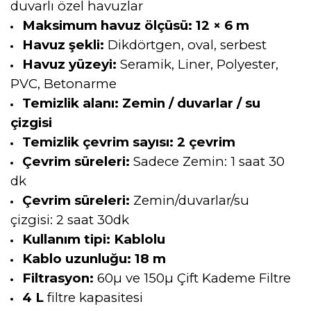
duvarlı özel havuzlar
Maksimum havuz ölçüsü:
12 × 6 m
Havuz şekli:
Dikdörtgen, oval, serbest
Havuz yüzeyi:
Seramik, Liner, Polyester,
PVC, Betonarme
Temizlik alanı:
Zemin / duvarlar / su
çizgisi
Temizlik çevrim sayısı:
2 çevrim
Çevrim süreleri:
Sadece Zemin: 1 saat 30
dk
Çevrim süreleri:
Zemin/duvarlar/su
çizgisi:
2 saat 30dk
Kullanım tipi:
Kablolu
Kablo uzunluğu:
18 m
Filtrasyon:
60µ ve 150
µ Çift Kademe Filtre
4 L
filtre kapasitesi