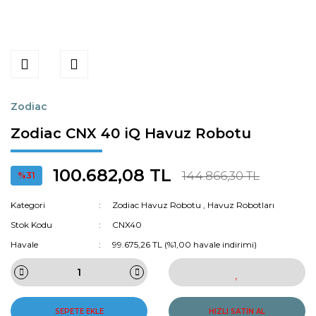
Zodiac
Zodiac CNX 40 iQ Havuz Robotu
100.682,08 TL
144.866,30 TL
%31
Kategori
Zodiac Havuz Robotu
,
Havuz Robotları
Stok Kodu
CNX40
Havale
99.675,26 TL (%1,00 havale indirimi)
SEPETE EKLE
HIZLI SATIN AL