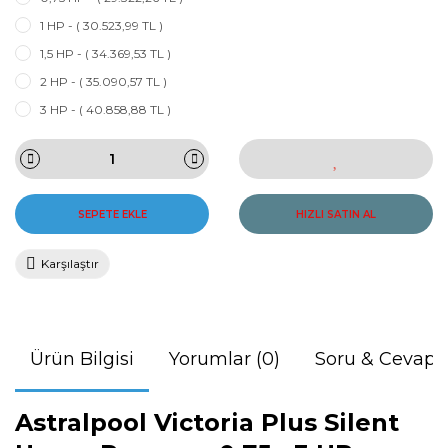
1 HP - ( 30.523,99 TL )
1,5 HP - ( 34.369,53 TL )
2 HP - ( 35.090,57 TL )
3 HP - ( 40.858,88 TL )
SEPETE EKLE
HIZLI SATIN AL
Karşılaştır
Ürün Bilgisi
Yorumlar (0)
Soru & Cevap
Astralpool Victoria Plus Silent