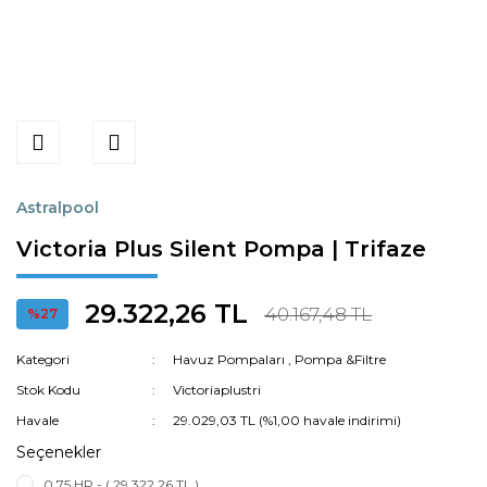
Astralpool
Victoria Plus Silent Pompa | Trifaze
29.322,26 TL
40.167,48 TL
%27
Kategori
Havuz Pompaları
,
Pompa &Filtre
Stok Kodu
Victoriaplustri
Havale
29.029,03 TL (%1,00 havale indirimi)
Seçenekler
0,75 HP - ( 29.322,26 TL )