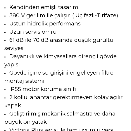
Kendinden emişli tasarım
380 V gerilim ile çalışır. ( Üç fazlı-Tirifaze)
Üstün hidrolik performans
Uzun servis ömrü
61 dB ile 70 dB arasında düşük gürültü
seviyesi
Dayanıklı ve kimyasallara dirençli gövde
yapısı
Gövde içine su girişini engelleyen filtre
montaj sistemi
IP55 motor koruma sınıfı
2 kollu, anahtar gerektirmeyen kolay açılır
kapak
Geliştirilmiş mekanik salmastra ve daha
büyük ön yatak
Victoria Plus serisi ile tam uyumlu yapı