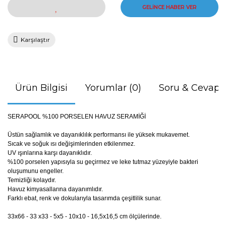
GELİNCE HABER VER
Karşılaştır
Ürün Bilgisi
Yorumlar (0)
Soru & Cevap
SERAPOOL %100 PORSELEN HAVUZ SERAMİĞİ
Üstün sağlamlık ve dayanıklılık performansı ile yüksek mukavemet.
Sıcak ve soğuk ısı değişimlerinden etkilenmez.
UV ışınlarına karşı dayanıklıdır.
%100 porselen yapısıyla su geçirmez ve leke tutmaz yüzeyiyle bakteri
oluşumunu engeller.
Temizliği kolaydır.
Havuz kimyasallarına dayanımlıdır.
Farklı ebat, renk ve dokularıyla tasarımda çeşitlilik sunar.
33x66 - 33 x33 - 5x5 - 10x10 - 16,5x16,5 cm ölçülerinde.