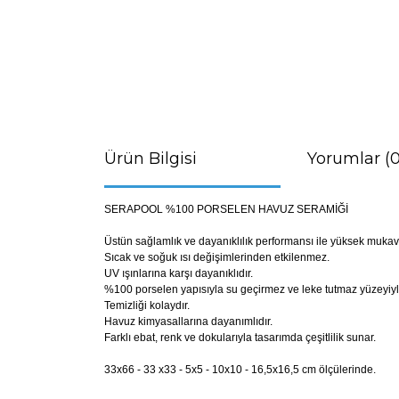
Ürün Bilgisi
Yorumlar (0
SERAPOOL %100 PORSELEN HAVUZ SERAMİĞİ
Üstün sağlamlık ve dayanıklılık performansı ile yüksek muka
Sıcak ve soğuk ısı değişimlerinden etkilenmez.
UV ışınlarına karşı dayanıklıdır.
%100 porselen yapısıyla su geçirmez ve leke tutmaz yüzeyiyl
Temizliği kolaydır.
Havuz kimyasallarına dayanımlıdır.
Farklı ebat, renk ve dokularıyla tasarımda çeşitlilik sunar.
33x66 - 33 x33 - 5x5 - 10x10 - 16,5x16,5 cm ölçülerinde.