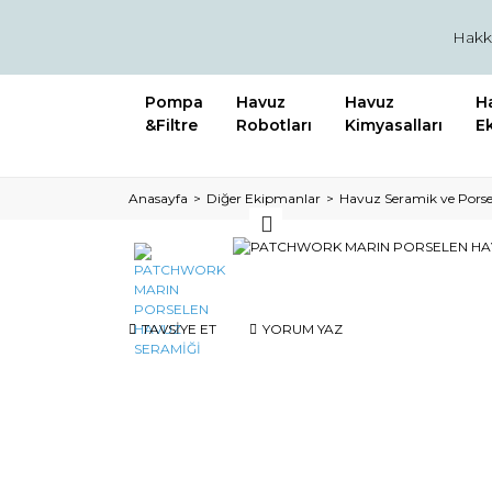
Hakk
Pompa
Havuz
Havuz
H
&Filtre
Robotları
Kimyasalları
E
Anasayfa
Diğer Ekipmanlar
Havuz Seramik ve Porsel
TAVSİYE ET
YORUM YAZ