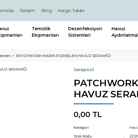
ımızda
İletişim
Blog
Kargo Takibi
avuz
Temizlik
Dezenfeksiyon
Havuz
kipmanları
Ekipmanları
Sistemleri
Aydınlatmal
enleri
PATCHWORK MARIN PORSELEN HAVUZ SERAMİĞİ
Serapool
PATCHWORK
HAVUZ SERA
0,00 TL
Kategori
Havu
Stok Kodu
2212