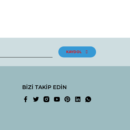
rak tarafımıza iletebilirsiniz.
KAYDOL
BİZİ TAKİP EDİN