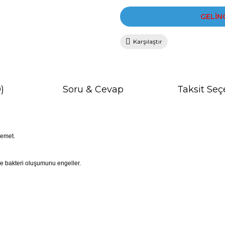
GELİN
Karşılaştır
)
Soru & Cevap
Taksit Seç
vemet.
e bakteri oluşumunu engeller.