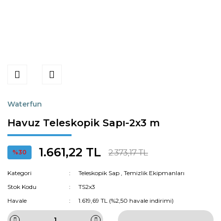
Waterfun
Havuz Teleskopik Sapı-2x3 m
1.661,22 TL
2.373,17 TL
%30
Kategori
Teleskopik Sap
,
Temizlik Ekipmanları
Stok Kodu
TS2x3
Havale
1.619,69 TL (%2,50 havale indirimi)