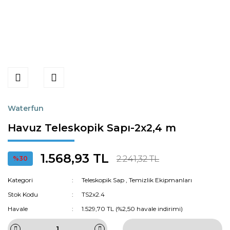
Waterfun
Havuz Teleskopik Sapı-2x2,4 m
1.568,93 TL
2.241,32 TL
%30
Kategori
Teleskopik Sap
,
Temizlik Ekipmanları
Stok Kodu
TS2x2.4
Havale
1.529,70 TL (%2,50 havale indirimi)