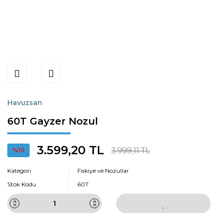
Havuzsan
60T Gayzer Nozul
3.599,20 TL
3.999,11 TL
%10
Kategori
Fıskiye ve Nozullar
Stok Kodu
60T