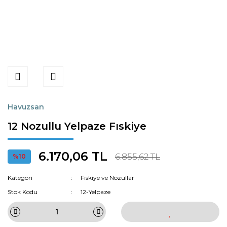
Havuzsan
12 Nozullu Yelpaze Fıskiye
6.170,06 TL
6.855,62 TL
%10
Kategori
Fıskiye ve Nozullar
Stok Kodu
12-Yelpaze