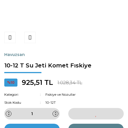
Havuzsan
10-12 T Su Jeti Komet Fıskiye
925,51 TL
1.028,34 TL
%10
Kategori
Fıskiye ve Nozullar
Stok Kodu
10-12T