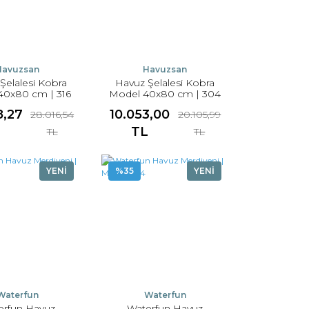
Havuzsan
Havuzsan
Şelalesi Kobra
Havuz Şelalesi Kobra
40x80 cm | 316
Model 40x80 cm | 304
anmaz Çelik
Paslanmaz Çelik
8,27
10.053,00
28.016,54
20.105,99
L
TL
TL
TL
YENİ
%35
YENİ
Waterfun
Waterfun
erfun Havuz
Waterfun Havuz