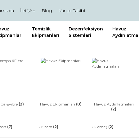
ımızda
İletişim
Blog
Kargo Takibi
avuz
Temizlik
Dezenfeksiyon
Havuz
kipmanları
Ekipmanları
Sistemleri
Aydınlatmal
a &Filtre
(2)
Havuz Ekipmanları
(8)
Havuz Aydınlatmaları
(2)
zsan
(7)
Elecro
(2)
Gemaş
(2)