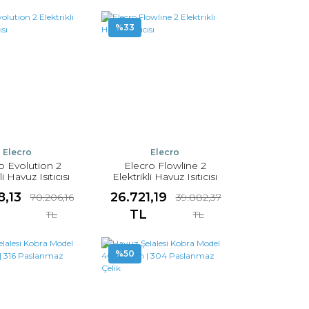
%33
Elecro
Elecro
o Evolution 2
Elecro Flowline 2
li Havuz Isıtıcısı
Elektrikli Havuz Isıtıcısı
8,13
26.721,19
70.206,16
39.882,37
L
TL
TL
TL
%50