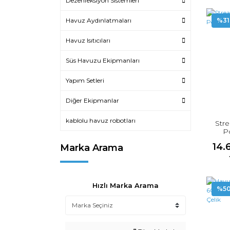
Dezenfeksiyon Sistemleri
Havuz Aydınlatmaları
%31
Havuz Isıtıcıları
Süs Havuzu Ekipmanları
Yapım Setleri
Diğer Ekipmanlar
kablolu havuz robotları
Str
Po
14.
Marka Arama
Hızlı Marka Arama
%5