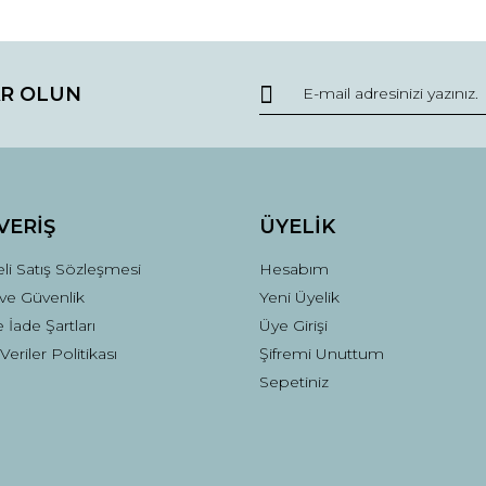
R OLUN
VERİŞ
ÜYELİK
li Satış Sözleşmesi
Hesabım
k ve Güvenlik
Yeni Üyelik
e İade Şartları
Üye Girişi
 Veriler Politikası
Şifremi Unuttum
Sepetiniz