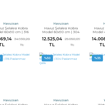
Havuzsan
Havuzsan
uz Şelalesi Kobra
Havuz Şelalesi Kobra
Havuz 
l 60x90 cm | 316
Model 60x90 cm | 304
Model 
aslanmaz Çelik
Paslanmaz Çelik
Pasl
469,14
12.525,04
14.00
34.938,28
25.050,09
TL
TL
T
TL
TL
0
%50
%35
Havuzsan
Havuzsan
uz Şelalesi Kobra
Havuz Şelalesi Kobra
Wat