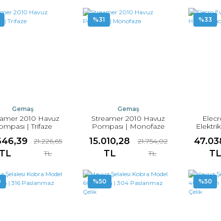
%31
%33
Gemaş
Gemaş
eamer 2010 Havuz
Streamer 2010 Havuz
Elecr
mpası | Trifaze
Pompası | Monofaze
Elektrik
646,39
15.010,28
47.03
21.226,65
21.754,02
TL
TL
T
TL
TL
0
%50
%50