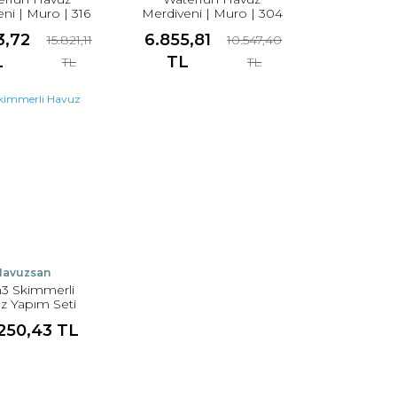
ni | Muro | 316
Merdiveni | Muro | 304
3,72
6.855,81
15.821,11
10.547,40
L
TL
TL
TL
Havuzsan
m3 Skimmerli
z Yapım Seti
.250,43 TL