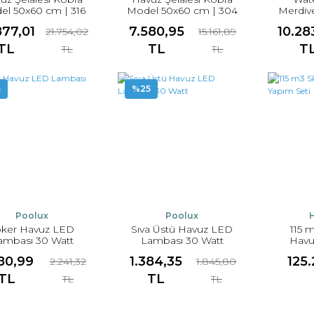
el 50x60 cm | 316
Model 50x60 cm | 304
Merdive
aslanmaz Çelik
Paslanmaz Çelik
877,01
7.580,95
10.28
21.754,02
15.161,89
TL
TL
T
TL
TL
5
%25
Poolux
Poolux
oker Havuz LED
Sıva Üstü Havuz LED
115 
ambası 30 Watt
Lambası 30 Watt
Havu
680,99
1.384,35
125
2.241,32
1.845,80
TL
TL
TL
TL