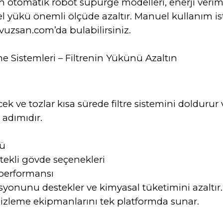
n otomatik robot süpürge modelleri, enerji verim
nel yükü önemli ölçüde azaltır. Manuel kullanım i
uzsan.com’da bulabilirsiniz.
 Sistemleri – Filtrenin Yükünü Azaltın
ve tozlar kısa sürede filtre sistemini doldurur 
 adımıdır.
gü
tekli gövde seçenekleri
 performansı
syonunu destekler ve kimyasal tüketimini azaltır
izleme ekipmanlarını tek platformda sunar.