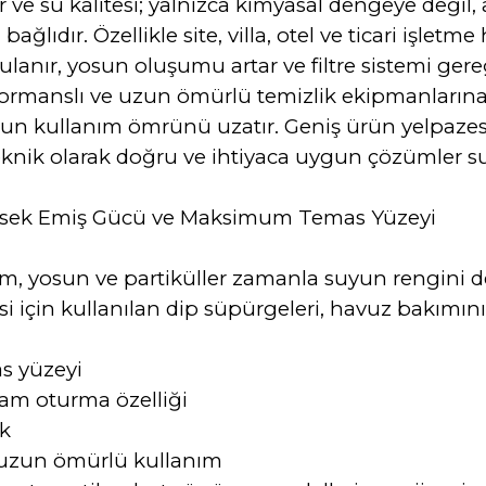
ve su kalitesi; yalnızca kimyasal dengeye değil
ğlıdır. Özellikle site, villa, otel ve ticari işle
lanır, yosun oluşumu artar ve filtre sistemi gere
ormanslı ve uzun ömürlü temizlik ekipmanların
n kullanım ömrünü uzatır. Geniş ürün yelpazesi v
knik olarak doğru ve ihtiyaca uygun çözümler s
ksek Emiş Gücü ve Maksimum Temas Yüzeyi
 yosun ve partiküller zamanla suyun rengini deği
si için kullanılan dip süpürgeleri, havuz bakımını
as yüzeyi
tam oturma özelliği
ik
 uzun ömürlü kullanım