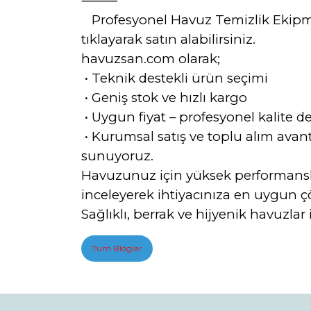
⸻
Profesyonel Havuz Temizlik Ekipm
tıklayarak satın alabilirsiniz.
havuzsan.com olarak;
•
Teknik destekli ürün seçimi
•
Geniş stok ve hızlı kargo
•
Uygun fiyat – profesyonel kalite d
•
Kurumsal satış ve toplu alım avant
sunuyoruz.
Havuzunuz için yüksek performanslı,
inceleyerek ihtiyacınıza en uygun ç
Sağlıklı, berrak ve hijyenik havuzl
Tüm Bloglar