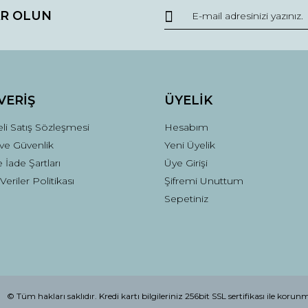
R OLUN
VERİŞ
ÜYELİK
li Satış Sözleşmesi
Hesabım
k ve Güvenlik
Yeni Üyelik
e İade Şartları
Üye Girişi
 Veriler Politikası
Şifremi Unuttum
Sepetiniz
© Tüm hakları saklıdır. Kredi kartı bilgileriniz 256bit SSL sertifikası ile korun