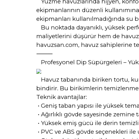
Yüzme havuzlarında hijyen, konfor 
ekipmanlarının düzenli kullanımına ba
ekipmanları kullanılmadığında su bu
Bu noktada dayanıklı, yüksek perf
maliyetlerini düşürür hem de havuzu
havuzsan.com, havuz sahiplerine te
⸻
Profesyonel Dip Süpürgeleri – Yü
Havuz tabanında biriken tortu, kum,
bindirir. Bu birikimlerin temizlenme
Teknik avantajlar:
•
Geniş taban yapısı ile yüksek tem
•
Ağırlıklı gövde sayesinde zemine 
•
Yüksek emiş gücü ile derin temizl
•
PVC ve ABS gövde seçenekleri ile