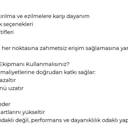
ırılma ve ezilmelere karşı dayanım
 seçenekleri
ifleri
ı
her noktasına zahmetsiz erişim sağlamasına yar
Ekipmanı Kullanmalısınız?
aliyetlerine doğrudan katkı sağlar:
zaltır
nü uzatır
eder
rtlarını yükseltir
klı değil, performans ve dayanıklılık odaklı yapı