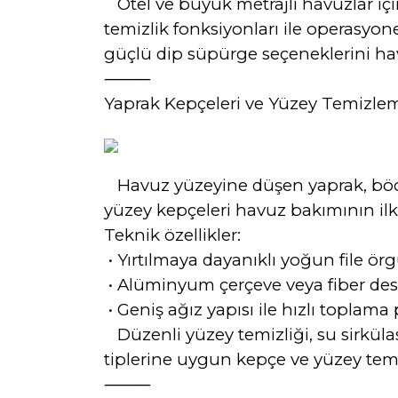
Otel ve büyük metrajlı havuzlar içi
temizlik fonksiyonları ile operasyo
güçlü dip süpürge seçeneklerini hav
⸻
Yaprak Kepçeleri ve Yüzey Temizleme
Havuz yüzeyine düşen yaprak, böcek 
yüzey kepçeleri havuz bakımının ilk
Teknik özellikler:
•
Yırtılmaya dayanıklı yoğun file ör
•
Alüminyum çerçeve veya fiber des
•
Geniş ağız yapısı ile hızlı toplama
Düzenli yüzey temizliği, su sirküla
tiplerine uygun kepçe ve yüzey tem
⸻