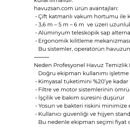
kullanılmalıdır.
havuzsan.com ürün avantajları:
•
Çift katmanlı vakum hortumu ile k
•
 3,6
m – 5 m – 6 m ve üzeri uzunluk
•
Alüminyum teleskopik sap alternat
•
Ergonomik kilitleme mekanizmas
Bu sistemler, operatörün havuzun 
⸻
Neden Profesyonel Havuz Temizlik 
Doğru ekipman kullanımı işletme m
•
Kimyasal tüketimini %20’ye kadar a
•
Filtre ve motor sistemlerinin ömrü
•
İşçilik ve bakım süresini düşürür
•
Yosun ve bakteri riskini minimize 
•
Kullanıcı güvenliği ve hijyen standa
Bu nedenle ekipman seçimi fiyat oda