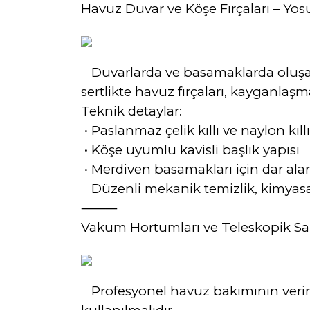
Havuz Duvar ve Köşe Fırçaları – Y
Duvarlarda ve basamaklarda oluşan 
sertlikte havuz fırçaları, kayganl
Teknik detaylar:
•
Paslanmaz çelik kıllı ve naylon kıll
•
Köşe uyumlu kavisli başlık yapısı
•
Merdiven basamakları için dar ala
Düzenli mekanik temizlik, kimyasal d
⸻
Vakum Hortumları ve Teleskopik Sap
Profesyonel havuz bakımının veriml